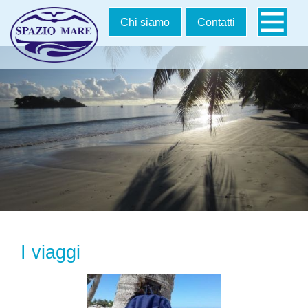
Salta
Chi siamo
Contatti
la
navigazion
I viaggi