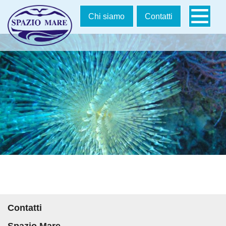
Salta
Chi siamo
Contatti
la
navigazion
Contatti