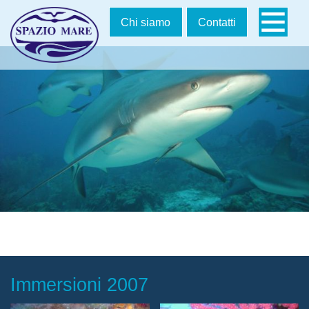
Salta
Chi siamo
Contatti
la
navigazion
Immersioni 2007